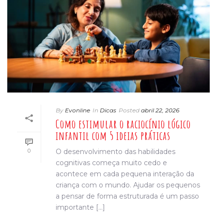
By
Evonline
In
Dicas
Posted
abril 22, 2026
Como estimular o raciocínio lógico
infantil com 5 ideias práticas
0
O desenvolvimento das habilidades
cognitivas começa muito cedo e
acontece em cada pequena interação da
criança com o mundo. Ajudar os pequenos
a pensar de forma estruturada é um passo
importante [...]