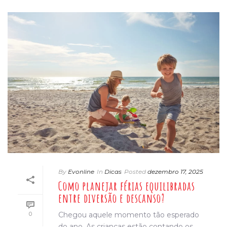
By
Evonline
In
Dicas
Posted
dezembro 17, 2025
Como planejar férias equilibradas
entre diversão e descanso?
0
Chegou aquele momento tão esperado
do ano. As crianças estão contando os