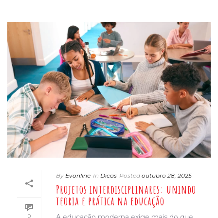
By
Evonline
In
Dicas
Posted
outubro 28, 2025
Projetos interdisciplinares: unindo
teoria e prática na educação
0
A educação moderna exige mais do que