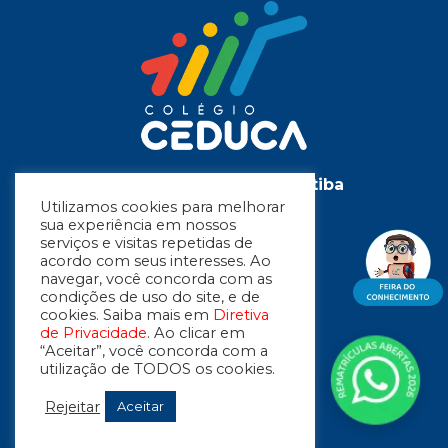
Colégio Cristão em Curitiba
Utilizamos cookies para melhorar
Educação Infantil
sua experiência em nossos
Ensino Fundamental 1
serviços e visitas repetidas de
acordo com seus interesses. Ao
Ensino Fundamental 2
navegar, você concorda com as
condições de uso do site, e de
cookies. Saiba mais em
Diretiva
Siga-nos
de Privacidade
. Ao clicar em
“Aceitar”, você concorda com a
utilização de TODOS os cookies.
Contato
Rejeitar
Aceitar
41 99988-3343