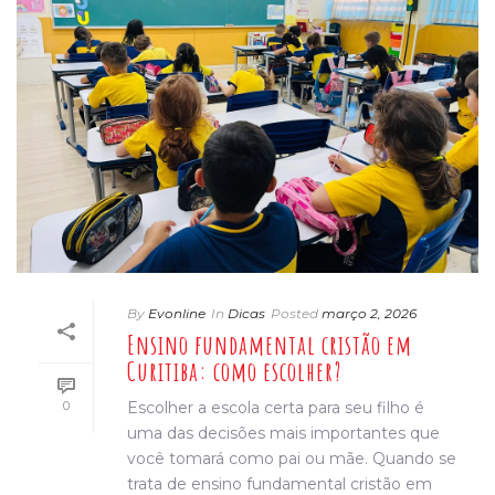
By
Evonline
In
Dicas
Posted
março 2, 2026
Ensino fundamental cristão em
Curitiba: como escolher?
0
Escolher a escola certa para seu filho é
uma das decisões mais importantes que
você tomará como pai ou mãe. Quando se
trata de ensino fundamental cristão em