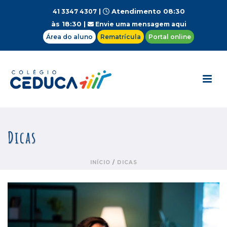
|
Atendimento 08:30
41 3347 4307
às 18:30 |
Envie uma mensagem aqui
Área do aluno
Rematrícula
Portal online
Dicas
INÍCIO
/
DICAS