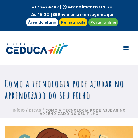
|
Atendimento 08:30
41 3347 4307
às 18:30 |
Envie uma mensagem aqui
Área do aluno
Rematrícula
Portal online
Como a tecnologia pode ajudar no
aprendizado do seu filho
INÍCIO
/
DICAS
/ COMO A TECNOLOGIA PODE AJUDAR NO
APRENDIZADO DO SEU FILHO