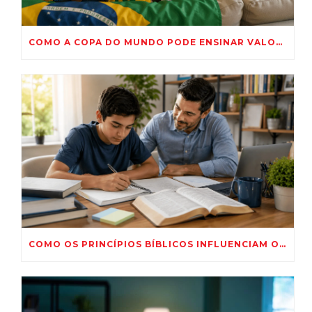
COMO A COPA DO MUNDO PODE ENSINAR VALORES IMPORTANTES PARA AS CRIANÇAS?
COMO OS PRINCÍPIOS BÍBLICOS INFLUENCIAM O DESEMPENHO ESCOLAR?