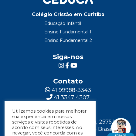
Colégio Cristão em Curitiba
Educação Infantil
Ensino Fundamental 1
Ensino Fundamental 2
Siga-nos
Contato
41 99988-3343
41 3347 4307
Utilizamos cookies para melhorar
Localização
sua experiência em nossos
Rua Major Vicente de Castro, 2575 Vila
serviços e visitas repetidas de
acordo com seus interesses. Ao
Fanny - Curitiba – Paraná – Brasil
navegar, você concorda com as