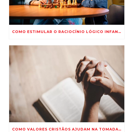
COMO ESTIMULAR O RACIOCÍNIO LÓGICO INFANTIL COM 5 IDEIAS PRÁTICAS
COMO VALORES CRISTÃOS AJUDAM NA TOMADA DE DECISÕES?