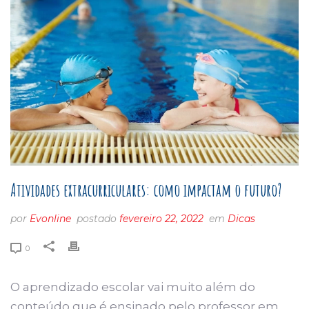
Atividades extracurriculares: como impactam o futuro?
por
Evonline
postado
fevereiro 22, 2022
em
Dicas
0
O aprendizado escolar vai muito além do
conteúdo que é ensinado pelo professor em