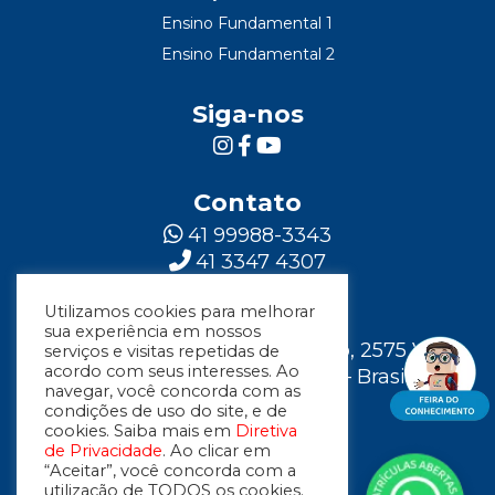
Ensino Fundamental 1
Ensino Fundamental 2
Siga-nos
Contato
41 99988-3343
41 3347 4307
Utilizamos cookies para melhorar
Localização
sua experiência em nossos
Rua Major Vicente de Castro, 2575 Vila
serviços e visitas repetidas de
acordo com seus interesses. Ao
Fanny - Curitiba – Paraná – Brasil
navegar, você concorda com as
condições de uso do site, e de
cookies. Saiba mais em
Diretiva
de Privacidade
. Ao clicar em
“Aceitar”, você concorda com a
utilização de TODOS os cookies.