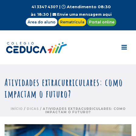
|
Atendimento 08:30
41 3347 4307
às 18:30 |
Envie uma mensagem aqui
Área do aluno
Rematrícula
Portal online
Atividades extracurriculares: como
impactam o futuro?
INÍCIO
/
DICAS
/ ATIVIDADES EXTRACURRICULARES: COMO
IMPACTAM O FUTURO?