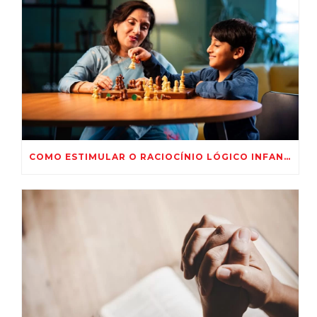
COMO ESTIMULAR O RACIOCÍNIO LÓGICO INFANTIL COM 5 IDEIAS PRÁTICAS