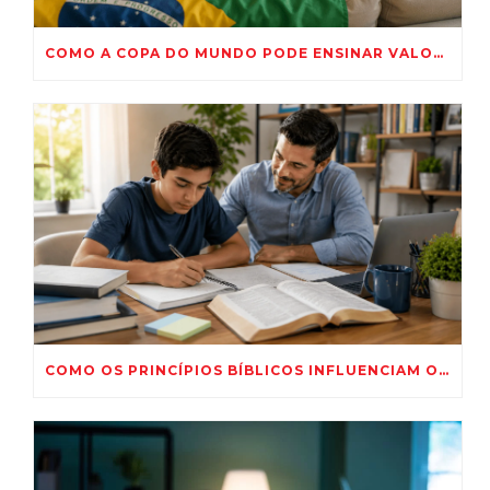
COMO A COPA DO MUNDO PODE ENSINAR VALORES IMPORTANTES PARA AS CRIANÇAS?
COMO OS PRINCÍPIOS BÍBLICOS INFLUENCIAM O DESEMPENHO ESCOLAR?