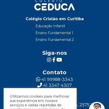
Colégio Cristão em Curitiba
Educação Infantil
Ensino Fundamental 1
Ensino Fundamental 2
Siga-nos
Contato
41 99988-3343
41 3347 4307
Utilizamos cookies para melhorar
Localização
sua experiência em nossos
Rua Major Vicente de Castro, 2575 Vila
serviços e visitas repetidas de