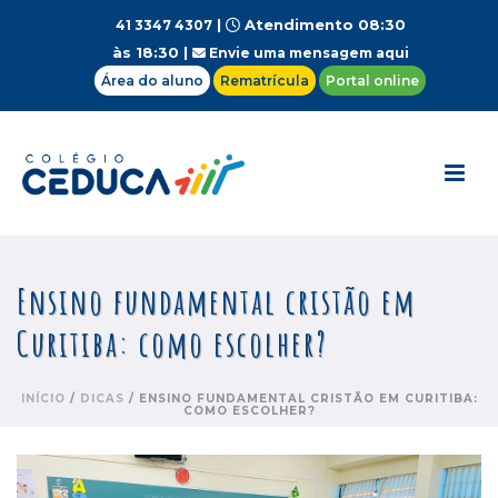
|
Atendimento 08:30
41 3347 4307
às 18:30 |
Envie uma mensagem aqui
Área do aluno
Rematrícula
Portal online
Ensino fundamental cristão em
Curitiba: como escolher?
INÍCIO
/
DICAS
/ ENSINO FUNDAMENTAL CRISTÃO EM CURITIBA:
COMO ESCOLHER?