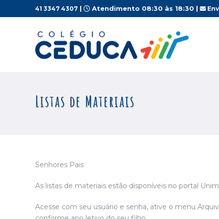
|
Atendimento 08:30 às 18:30 |
41 3347 4307
Env
Listas de Materiais
Senhores Pais
As listas de materiais estão disponíveis no portal Unim
Acesse com seu usuário e senha, ative o menu Arquivos
conforme ano letivo do seu filho.