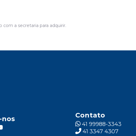
com a secretaria para adquirir.
Contato
-nos
41 99988-3343
41 3347 4307