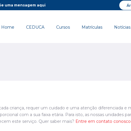
ie uma mensagem aqui
Ár
Home
CEDUCA
Cursos
Matrículas
Notícias
e cada criança, requer um cuidado e uma atenção diferenciada e
oporcional com a sua faixa etária. Para isto, as nossas unidade
ecem este serviço. Quer saber mais?
Entre em contato conosco