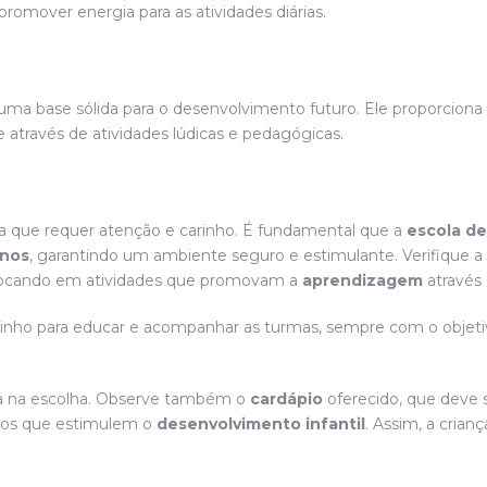
promover energia para as atividades diárias.
ece uma base sólida para o desenvolvimento futuro. Ele proporci
 através de atividades lúdicas e pedagógicas.
a que requer atenção e carinho. É fundamental que a
escola de
anos
, garantindo um ambiente seguro e estimulante. Verifique a
, focando em atividades que promovam a
aprendizagem
através
rinho para educar e acompanhar as turmas, sempre com o objet
nça na escolha. Observe também o
cardápio
oferecido, que deve s
sos que estimulem o
desenvolvimento infantil
. Assim, a cria