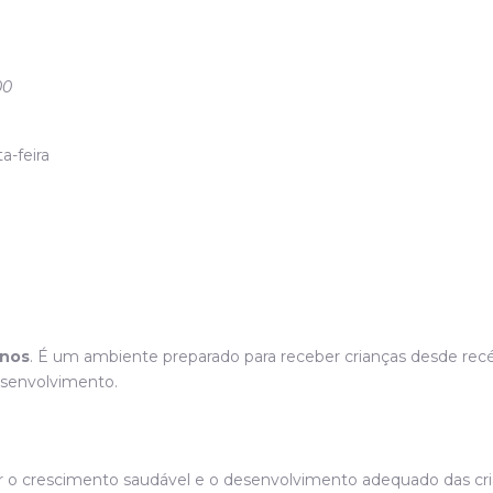
00
ta-feira
anos
. É um ambiente preparado para receber crianças desde recé
esenvolvimento.
r o crescimento saudável e o desenvolvimento adequado das crian