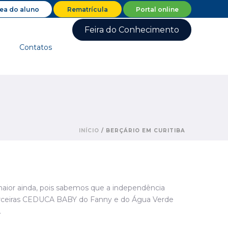
ea do aluno
Rematrícula
Portal online
Feira do Conhecimento
Contatos
INÍCIO
/
BERÇÁRIO EM CURITIBA
 maior ainda, pois sabemos que a independência
s parceiras CEDUCA BABY do Fanny e do Água Verde
.