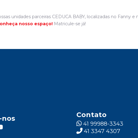
ossas unidades parceiras CEDUCA BABY, localizadas no Fanny 
conheça nosso espaço!
Matricule-se já!
Contato
-nos
41 99988-3343
41 3347 4307