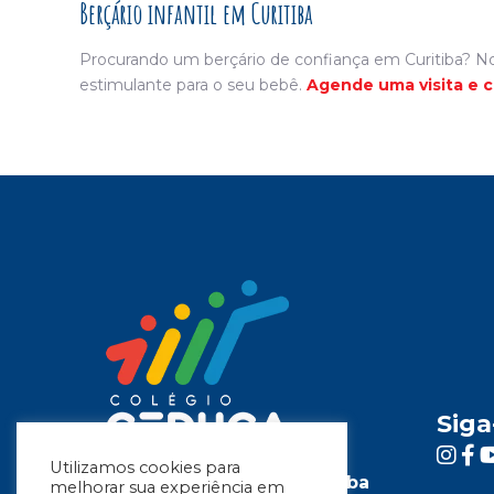
Berçário infantil em Curitiba
Procurando um berçário de confiança em Curitiba? N
estimulante para o seu bebê.
Agende uma visita e 
Siga
Utilizamos cookies para
Colégio Cristão em Curitiba
melhorar sua experiência em