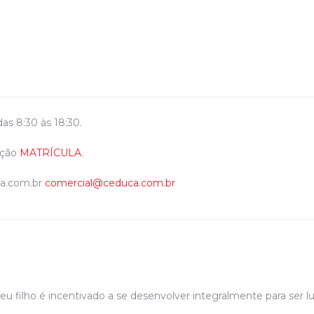
as 8:30 às 18:30.
eção
MATRÍCULA
.
a.com.br
comercial@ceduca.com.br
u filho é incentivado a se desenvolver integralmente para ser l