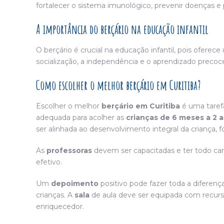
fortalecer o sistema imunológico, prevenir doenças e 
A importância do berçário na educação infantil
O berçário é crucial na educação infantil, pois ofer
socialização, a independência e o aprendizado precoce
Como escolher o melhor berçário em Curitiba?
Escolher o melhor
berçário em Curitiba
é uma taref
adequada para acolher as
crianças de 6 meses a 2 
ser alinhada ao desenvolvimento integral da criança
As
professoras
devem ser capacitadas e ter todo ca
efetivo.
Um
depoimento
positivo pode fazer toda a difere
crianças. A
sala
de aula deve ser equipada com recur
enriquecedor.