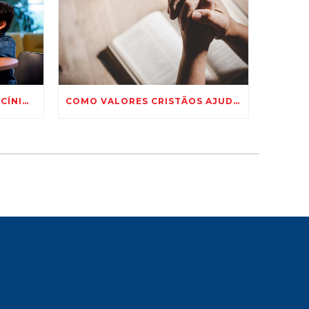
COMO ESTIMULAR O RACIOCÍNIO LÓGICO INFANTIL COM 5 IDEIAS PRÁTICAS
COMO VALORES CRISTÃOS AJUDAM NA TOMADA DE DECISÕES?