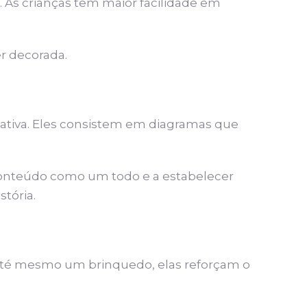
As crianças têm maior facilidade em
er decorada.
iativa. Eles consistem em diagramas que
o conteúdo como um todo e a estabelecer
tória.
 até mesmo um brinquedo, elas reforçam o