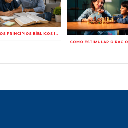
COMO OS PRINCÍPIOS BÍBLICOS INFLUENCIAM O DESEMPENHO ESCOLAR?