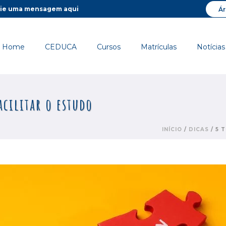
ie uma mensagem aqui
Ár
Home
CEDUCA
Cursos
Matrículas
Notícias
acilitar o estudo
INÍCIO
/
DICAS
/ 5 