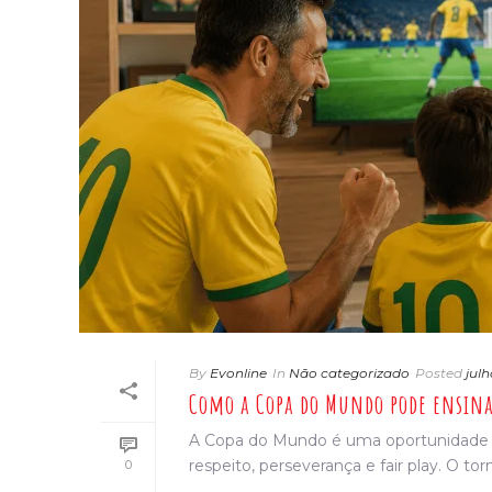
By
Evonline
In
Não categorizado
Posted
julh
Como a Copa do Mundo pode ensinar
A Copa do Mundo é uma oportunidade ri
respeito, perseverança e fair play. O torn
0