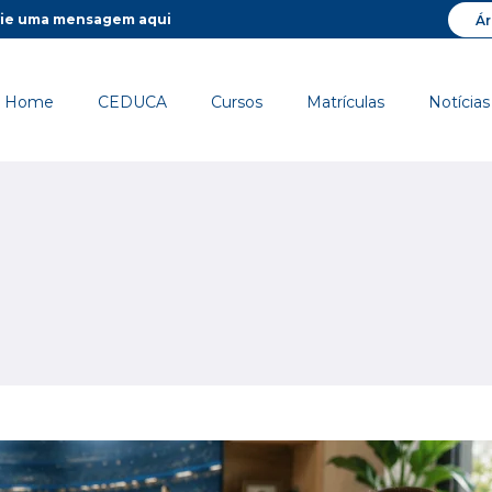
ie uma mensagem aqui
Ár
html/wp-content/plugins/seo-by-rank-math/includes/modu
Home
CEDUCA
Cursos
Matrículas
Notícias