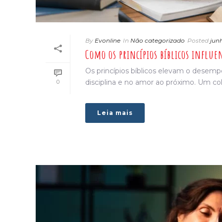
By
Evonline
In
Não categorizado
Posted
jun
Como os princípios bíblicos influ
Os princípios bíblicos elevam o desem
disciplina e no amor ao próximo. Um colé
0
Leia mais