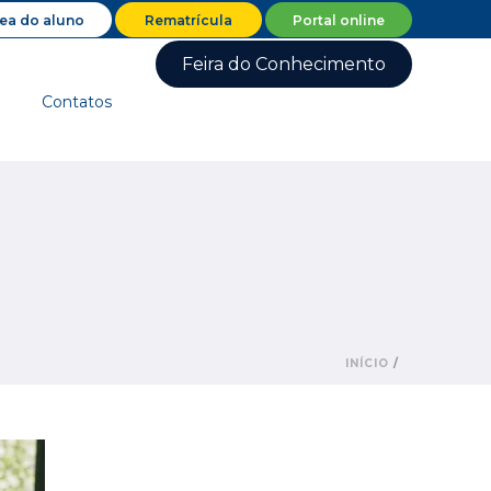
ea do aluno
Rematrícula
Portal online
les/schema/snippets/class-author.php
on line
41
Feira do Conhecimento
Contatos
INÍCIO
/