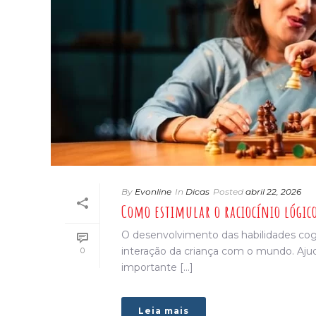
By
Evonline
In
Dicas
Posted
abril 22, 2026
Como estimular o raciocínio lógico
O desenvolvimento das habilidades co
interação da criança com o mundo. Aju
0
importante [...]
Leia mais