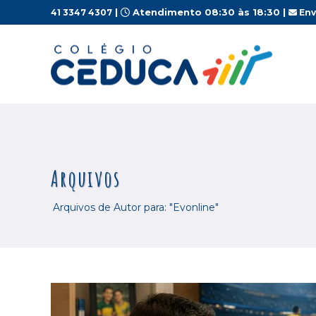
|
Atendimento 08:30 às 18:30 |
41 3347 4307
Env
Warning
: Undefined array key "url" in
/home/ceducaco/public_
Arquivos
Arquivos de Autor para: "Evonline"